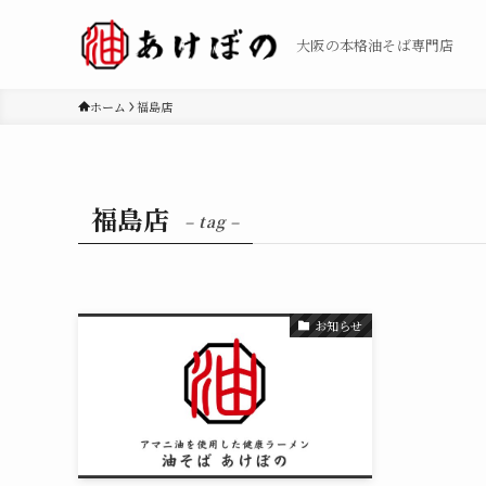
大阪の本格油そば専門店
ホーム
福島店
福島店
– tag –
お知らせ